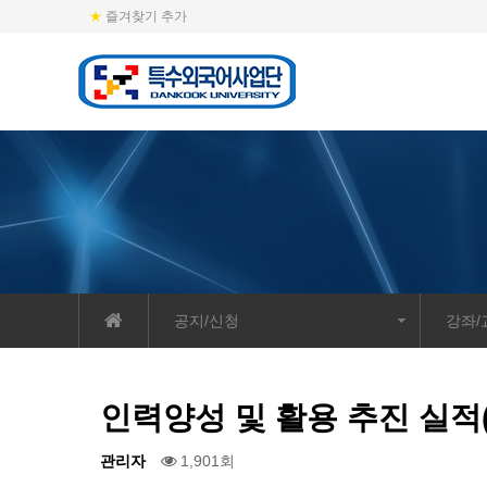
★
즐겨찾기 추가
류
하위분류
하위분류
공지/신청
강좌
인력양성 및 활용 추진 실적(
관리자
1,901회