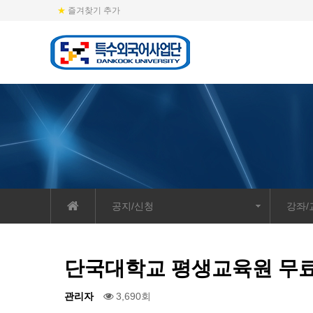
★
즐겨찾기 추가
류
하위분류
하위분류
공지/신청
강좌
단국대학교 평생교육원 무료
관리자
3,690회