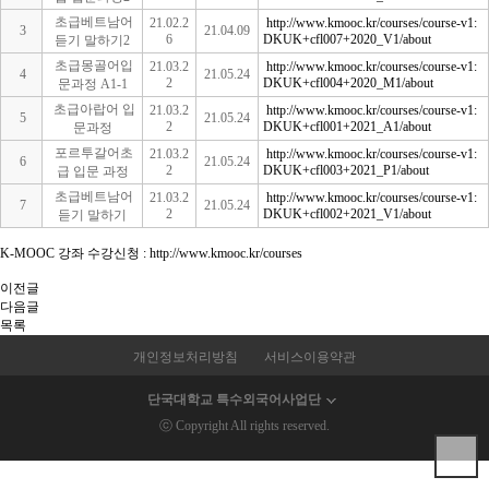
초급베트남어
21.02.2
http://www.kmooc.kr/courses/course-v1:
3
21.04.09
6
DKUK+cfl007+2020_V1/about
듣기 말하기2
초급몽골어입
21.03.2
http://www.kmooc.kr/courses/course-v1:
4
21.05.24
2
DKUK+cfl004+2020_M1/about
문과정 A1-1
초급아랍어 입
21.03.2
http://www.kmooc.kr/courses/course-v1:
5
21.05.24
2
DKUK+cfl001+2021_A1/about
문과정
포르투갈어초
21.03.2
http://www.kmooc.kr/courses/course-v1:
6
21.05.24
2
DKUK+cfl003+2021_P1/about
급 입문 과정
초급베트남어
21.03.2
http://www.kmooc.kr/courses/course-v1:
7
21.05.24
2
DKUK+cfl002+2021_V1/about
듣기 말하기
K-MOOC 강좌 수강신청 :
http://www.kmooc.kr/courses
이전글
다음글
목록
개인정보처리방침
서비스이용약관
단국대학교 특수외국어사업단
ⓒ Copyright All rights reserved.