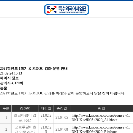
강좌/교육프로그램
2021학년도 1학기 K-MOOC 강좌 운영 안내
21-02-24 16:13
페이지 정보
관리자
4,379회
본문
2021학년도 1학기 K-MOOC 강좌를 아래와 같이 운영하오니 많은 참여 바랍니다.
구분
강좌명
개강일
종강일
링크
초급아랍어 입
21.02.2
http://www.kmooc.kr/courses/course-v1:
1
21.04.05
2
DKUK+cfl005+2020_A1/about
문과정2
포르투갈어초
21.02.2
http://www.kmooc.kr/courses/course-v1:
2
21.04.08
5
DKUK+cfl006+2020_P1/about
급 입문과정2