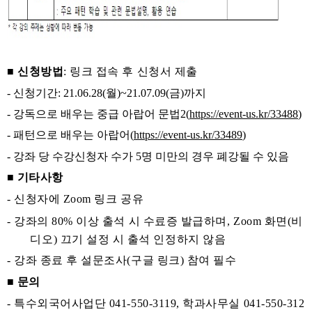
■
신청방법
:
링크 접속 후 신청서 제출
- 신청기간: 21.06.28(월)~21.07.09(금)까지
- 강독으로 배우는 중급 아랍어 문법2(
https://event-us.kr/33488
)
- 패턴으로 배우는 아랍어(
https://event-us.kr/33489
)
- 강좌 당 수강신청자 수가 5명 미만의 경우 폐강될 수 있음
■
기타사항
-
신청자에
Zoom
링크 공유
-
강좌의
80%
이상 출석 시 수료증 발급하며
, Zoom
화면
(
비
디오
)
끄기 설정 시 출석 인정하지 않음
-
강좌 종료 후 설문조사
(
구글 링크
)
참여 필수
■
문의
-
특수외국어사업단
041-550-3119,
학과사무실 041-550-312