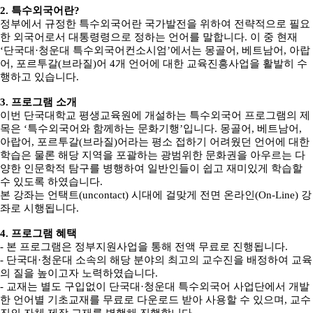
2.
특수외국어란
?
정부에서 규정한 특수외국어란 국가발전을 위하여 전략적으로 필요
한 외국어로서 대통령령으로 정하는 언어를 말합니다
.
이 중 현재
‘
단국대
·
청운대 특수외국어컨소시엄
’
에서는 몽골어
,
베트남어
,
아랍
어
,
포르투갈
(
브라질
)
어
4
개 언어에 대한 교육진흥사업을 활발히 수
행하고 있습니다
.
3.
프로그램 소개
이번 단국대학교 평생교육원에 개설하는 특수외국어 프로그램의 제
목은
‘
특수외국어와 함께하는 문화기행
’
입니다
.
몽골어
,
베트남어
,
아랍어
,
포르투갈
(
브라질
)
어라는 평소 접하기 어려웠던 언어에 대한
학습은 물론 해당 지역을 포괄하는 광범위한 문화권을 아우르는 다
양한 인문학적 탐구를 병행하여 일반인들이 쉽고 재미있게 학습할
수 있도록 하였습니다
.
본 강좌는 언택트
(uncontact)
시대에 걸맞게 전면 온라인
(On-Line)
강
좌로 시행됩니다
.
4.
프로그램 혜택
-
본 프로그램은 정부지원사업을 통해 전액 무료로 진행됩니다
.
-
단국대
·
청운대 소속의 해당 분야의 최고의 교수진을 배정하여 교육
의 질을 높이고자 노력하였습니다
.
- 교재는 별도 구입없이 단국대
·
청운대 특수외국어 사업단에서 개발
한 언어별 기초교재를 무료로 다운로드 받아 사용할 수 있으며
,
교수